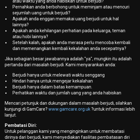
atau waktu yang anda habiskan untuk berjudi?
Pernahkan anda berbohong untuk meminjam atau mencuri
sejumlah uang untuk berjudi?
Apakah anda enggan memakai uang berjudi untuk hal
lainnya?
Apakah anda kehilangan perhatian pada keluarga, teman
atau hobi lainnya?
Setelah kalah, apakah anda merasa perlu mencoba kembali
dan memenangkan kembali kekalahan anda secepatnya?
Jika sebagian besar jawabannya adalah "ya", mungkin itu adalah
pertanda dari masalah berjudi. Kami menyarankan anda:
Berjudi hanya untuk melewati waktu senggang
Hindari hanya untuk mengejar kekalahan
Berjudi hanya dalam batas kemampuan.
Perhatikan waktu dan jumlah uang yang anda habiskan
Mencari petunjuk dan dukungan dalam masalah berjudi, silahkan
kunjungi di GamCare?
www.gamcare.org.uk
?untuk informasi lebih
lanjut.
Pembatasi Diri:
Untuk pelanggan kami yang menginginkan untuk membatasi
dirinya dari berjudi, kami menyediakan fasilitas pembatasan diri